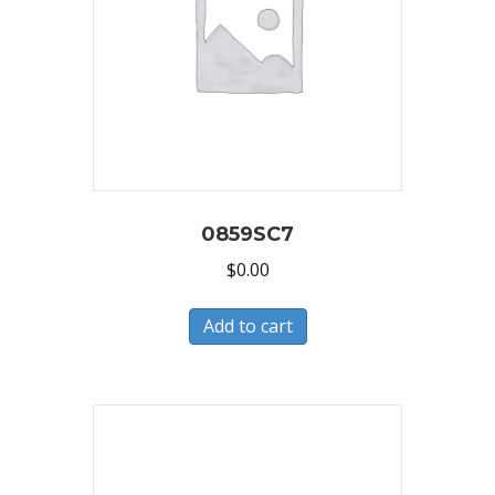
0859SC7
$
0.00
Add to cart