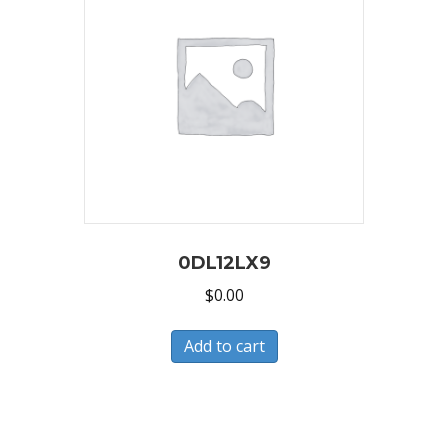
0DL12LX9
$
0.00
Add to cart