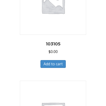
103105
$
0.00
Add to cart